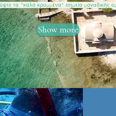
ύψτε τα "καλά κρυμμένα" σημεία μοναδικής ο
Show more