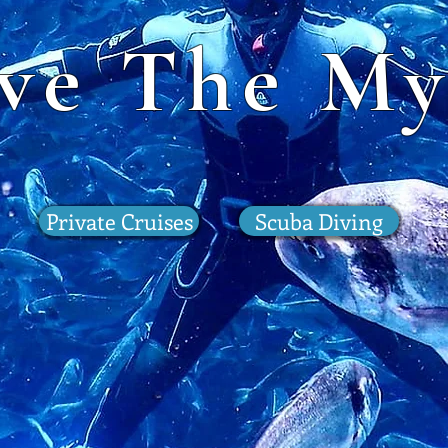
ive The My
Private Cruises
Scuba Diving