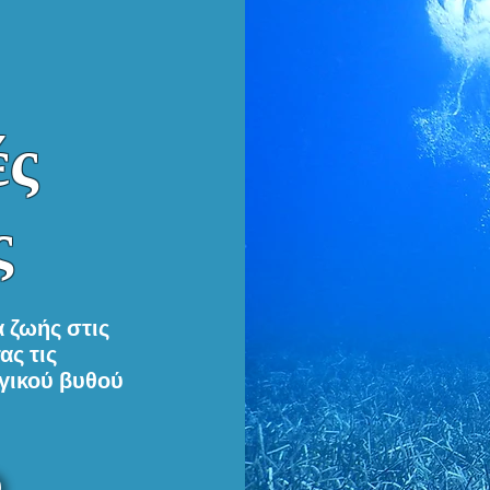
ές
ς
 ζωής στις
ας τις
γικού βυθού