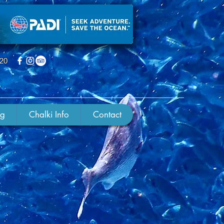
220
ng
Chalki Info
Contact