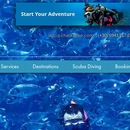
info@chalkidive.com
(+30) 6943 117 
 Services
Destinations
Scuba Diving
Booki