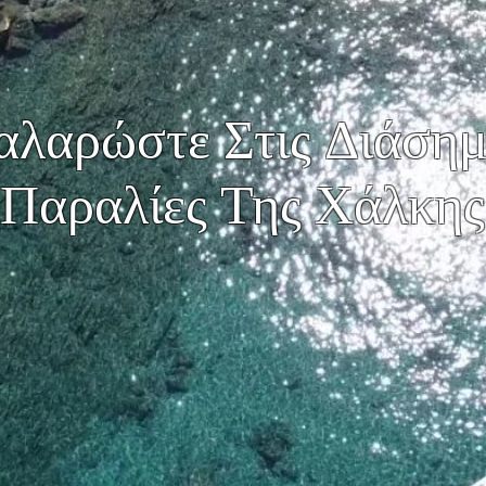
αλαρώστε Στις Διάσημ
Παραλίες Της Χάλκης