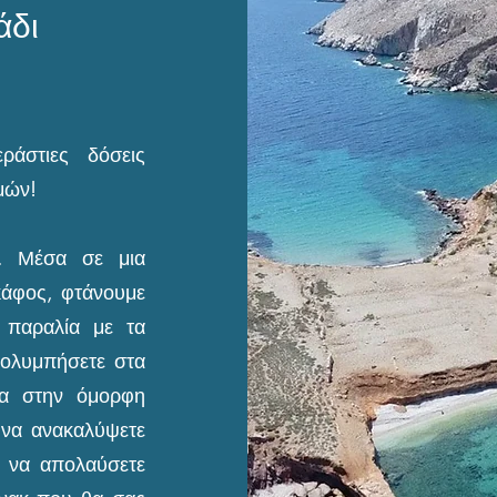
άδι
ράστιες δόσεις
μών!
. Μέσα σε μια
κάφος, φτάνουμε
 παραλία με τα
κολυμπήσετε στα
εία στην όμορφη
 να ανακαλύψετε
ι να απολαύσετε