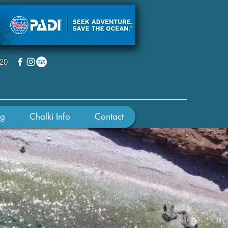
220
ng
Chalki Info
Contact